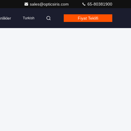
sales@opticsiris.com
65-80381900
nlikler
Fiyat Teklifi
Turkish